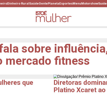
heiro
Dinheiro Rural
Saúde
Gente
Planeta
Esportes
Menu
Motorshow
Suste
ala sobre influência
o mercado fitness
ulheres que
Diretoras domina
Platino Xcaret ao