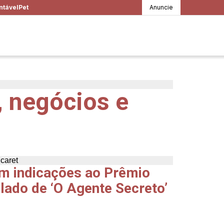
ntável
Pet
Anuncie
, negócios e
m indicações ao Prêmio
 lado de ‘O Agente Secreto’