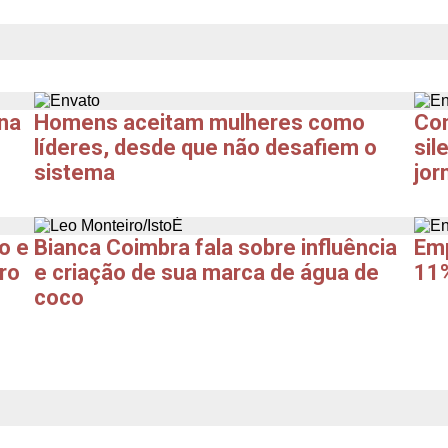
ona
Homens aceitam mulheres como
Com
líderes, desde que não desafiem o
sil
sistema
jor
o e
Bianca Coimbra fala sobre influência
Emp
ro
e criação de sua marca de água de
11%
coco