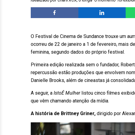
Idealizado por Charli XCX, o longa "O momento" foi exibido
O Festival de Cinema de Sundance trouxe um aum
ocorreu de 22 de janeiro a 1 de fevereiro, mais 
feminina, segundo dados do próprio festival.
Primeira edição realizada sem o fundador, Robert
repercussão estão produções que envolvem nomes
Danielle Brooks, além de cineastas já consolidad
A seguir, a
IstoÉ Mulher
listou cinco filmes exibi
que vêm chamando atenção da mídia.
A história de Brittney Griner,
dirigido por Alexa