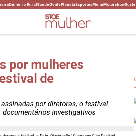
heiro
Dinheiro Rural
Saúde
Gente
Planeta
Esportes
Menu
Motorshow
Suste
os por mulheres
estival de
sinadas por diretoras, o festival
a documentários investigativos