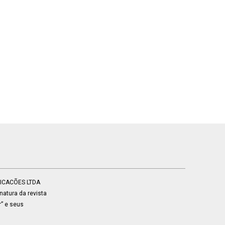
BLICACÕES LTDA
atura da revista
r” e seus