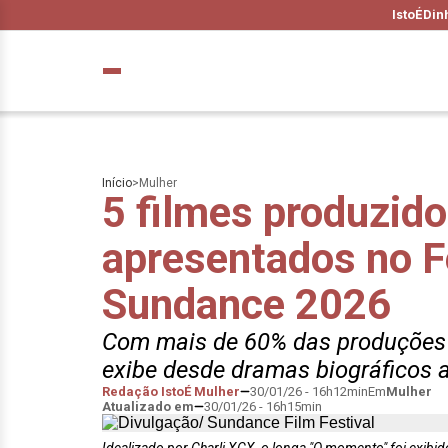
IstoÉ
Din
Início
>
Mulher
5 filmes produzid
apresentados no F
Sundance 2026
Com mais de 60% das produções as
exibe desde dramas biográficos 
Redação IstoÉ Mulher
30/01/26 - 16h12min
Em
Mulher
Atualizado em
30/01/26 - 16h15min