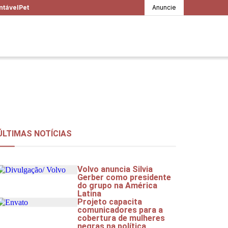
ntável
Pet
Anuncie