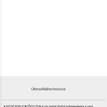
Últimas
Mulher
Anuncie
A ISTOÉ PUBLICAÇÕES LTDA é um portal digital independente e sem