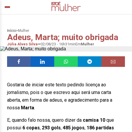
Início
>
Mulher
Adeus, Marta; muito obrigada
Júlia Alves Silva
02/08/23 - 16h31min
Em
Mulher
Gostaria de iniciar este texto pedindo licença ao
jornalismo, pois o que escrevo aqui será uma carta
aberta, em forma de adeus, e agradecimento para a
nossa
Marta
.
E, quando falo nossa, quero dizer da
camisa 10
que
possui
6 copas
,
293 gols
,
485 jogos
,
186 partidas