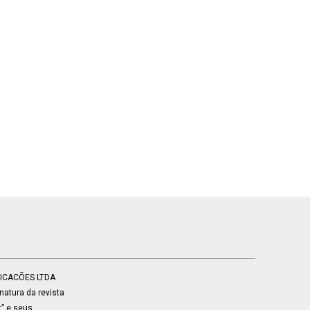
BLICACÕES LTDA
atura da revista
r” e seus