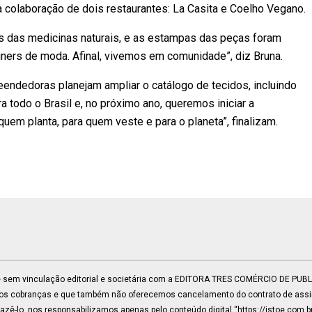
 colaboração de dois restaurantes: La Casita e Coelho Vegano.
s das medicinas naturais, e as estampas das peças foram
ners de moda. Afinal, vivemos em comunidade”, diz Bruna.
eendedoras planejam ampliar o catálogo de tecidos, incluindo
 todo o Brasil e, no próximo ano, queremos iniciar a
uem planta, para quem veste e para o planeta”, finalizam.
 e sem vinculação editorial e societária com a EDITORA TRES COMÉRCIO DE PU
mos cobranças e que também não oferecemos cancelamento do contrato de assin
ê-lo, nos responsabilizamos apenas pelo conteúdo digital “https://istoe.com.b