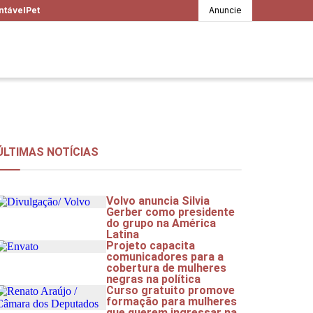
ntável
Pet
Anuncie