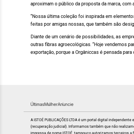
aproximam o público da proposta da marca, com a
“Nossa última coleção foi inspirada em elemento
feitas por amigas nossas, que também são desig
Diante de um cenário de possibilidades, as empr
outras fibras agroecológicas. “Hoje vendemos para
exportação, porque a Orgâniccas é pensada para q
Últimas
Mulher
Anuncie
A ISTOÉ PUBLICAÇÕES LTDA é um portal digital independente
(recuperação judicial). Informamos também que não realiza
impressa de nome ISTOÉ, tampouco autorizamos terceiros a faz