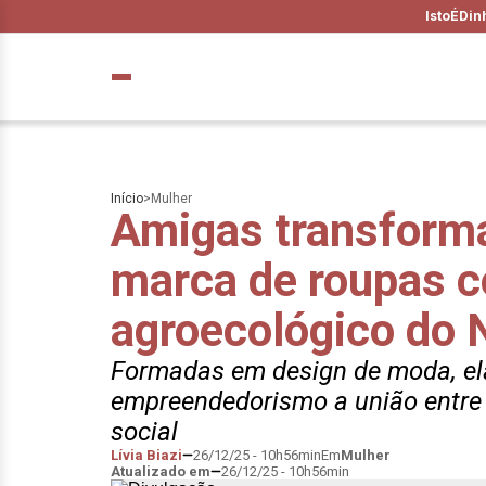
IstoÉ
Din
Início
>
Mulher
Amigas transform
marca de roupas 
agroecológico do 
Formadas em design de moda, el
empreendedorismo a união entre 
social
Lívia Biazi
26/12/25 - 10h56min
Em
Mulher
Atualizado em
26/12/25 - 10h56min