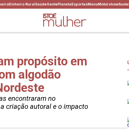
heiro
Dinheiro Rural
Saúde
Gente
Planeta
Esportes
Menu
Motorshow
Suste
am propósito em
com algodão
Nordeste
as encontraram no
a criação autoral e o impacto