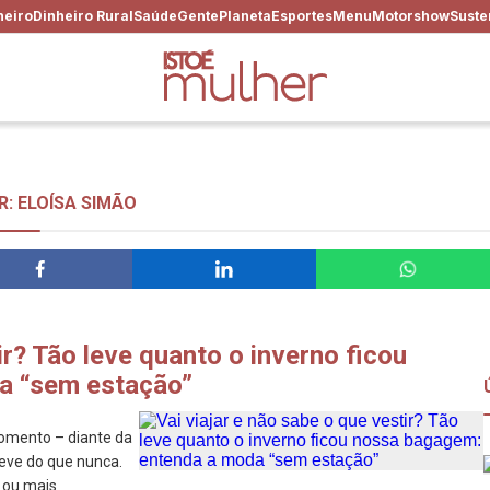
heiro
Dinheiro Rural
Saúde
Gente
Planeta
Esportes
Menu
Motorshow
Suste
: ELOÍSA SIMÃO
ir? Tão leve quanto o inverno ficou
a “sem estação”
momento – diante da
leve do que nunca.
 ou mais