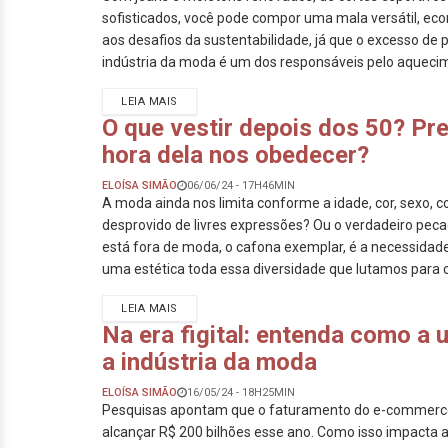
sofisticados, você pode compor uma mala versátil, ec
aos desafios da sustentabilidade, já que o excesso de
indústria da moda é um dos responsáveis pelo aquecim
LEIA MAIS
O que vestir depois dos 50? P
hora dela nos obedecer?
ELOÍSA SIMÃO
06/06/24 - 17H46MIN
A moda ainda nos limita conforme a idade, cor, sexo, c
desprovido de livres expressões? Ou o verdadeiro peca
está fora de moda, o cafona exemplar, é a necessidad
uma estética toda essa diversidade que lutamos para 
LEIA MAIS
Na era figital: entenda como a 
a indústria da moda
ELOÍSA SIMÃO
16/05/24 - 18H25MIN
Pesquisas apontam que o faturamento do e-commerce
alcançar R$ 200 bilhões esse ano. Como isso impacta a