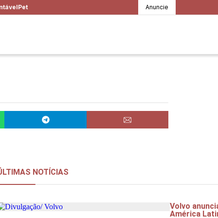
ntável
Pet
Anuncie