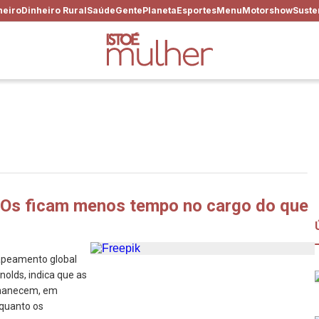
heiro
Dinheiro Rural
Saúde
Gente
Planeta
Esportes
Menu
Motorshow
Suste
EOs ficam menos tempo no cargo do que
mapeamento global
nolds, indica que as
rmanecem, em
quanto os