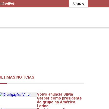
ntável
Pet
Anuncie