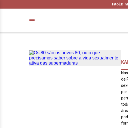
IstoÉ
Din
KA
Nas
de 
sex
por
per
tod
áre
pod
for