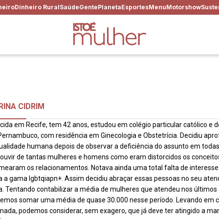
heiro
Dinheiro Rural
Saúde
Gente
Planeta
Esportes
Menu
Motorshow
Suste
RINA CIDRIM
cida em Recife, tem 42 anos, estudou em colégio particular católico e 
Pernambuco, com residência em Ginecologia e Obstetrícia. Decidiu apro
ualidade humana depois de observar a deficiência do assunto em todas 
 ouvir de tantas mulheres e homens como eram distorcidos os conceito
mearam os relacionamentos. Notava ainda uma total falta de interess
a a gama lgbtqiapn+. Assim decidiu abraçar essas pessoas no seu ate
a. Tentando contabilizar a média de mulheres que atendeu nos últimos
emos somar uma média de quase 30.000 nesse período. Levando em co
mada, podemos considerar, sem exagero, que já deve ter atingido a ma