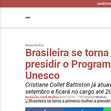
IstoÉ
Din
Início
>
Mulher
Brasileira se torna
presidir o Program
Unesco
Cristiane Collet Battiston já at
setembro e ficará no cargo até 2
Redação IstoÉ Mulher
01/12/25 - 11h25min
Em
Mulher