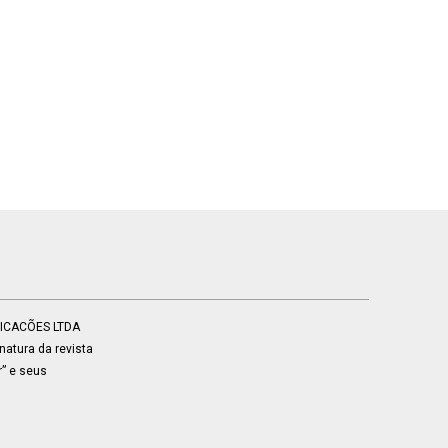
BLICACÕES LTDA
atura da revista
r” e seus