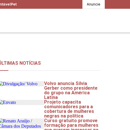
ntável
Pet
Anuncie