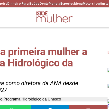
heiro
Dinheiro Rural
Saúde
Gente
Planeta
Esportes
Menu
Motorshow
Suste
 a primeira mulher a
a Hidrológico da
uava como diretora da ANA desde
027