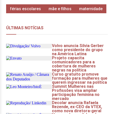
férias escolares
mãe e filhos
maternidade