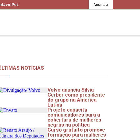
ntável
Pet
Anuncie