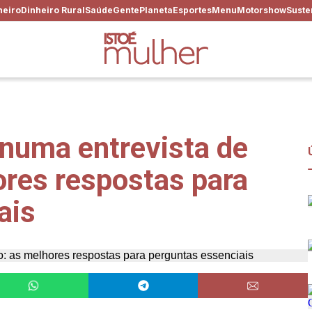
heiro
Dinheiro Rural
Saúde
Gente
Planeta
Esportes
Menu
Motorshow
Suste
numa entrevista de
res respostas para
ais