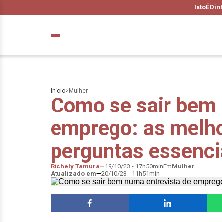
IstoÉ
Din
Início
>
Mulher
Como se sair bem 
emprego: as melho
perguntas essenci
Richely Tamura
19/10/23 - 17h50min
Em
Mulher
Atualizado em
20/10/23 - 11h51min