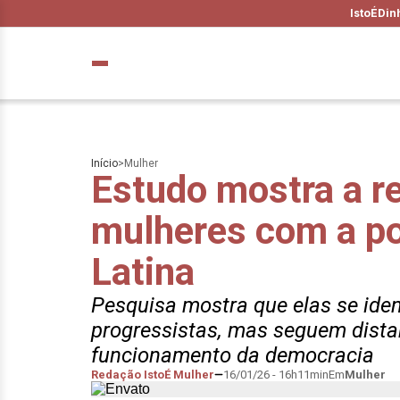
IstoÉ
Din
Início
>
Mulher
Estudo mostra a r
mulheres com a po
Latina
Pesquisa mostra que elas se ide
progressistas, mas seguem dista
funcionamento da democracia
Redação IstoÉ Mulher
16/01/26 - 16h11min
Em
Mulher