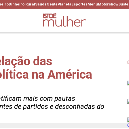
heiro
Dinheiro Rural
Saúde
Gente
Planeta
Esportes
Menu
Motorshow
Suste
elação das
lítica na América
ntificam mais com pautas
ntes de partidos e desconfiadas do