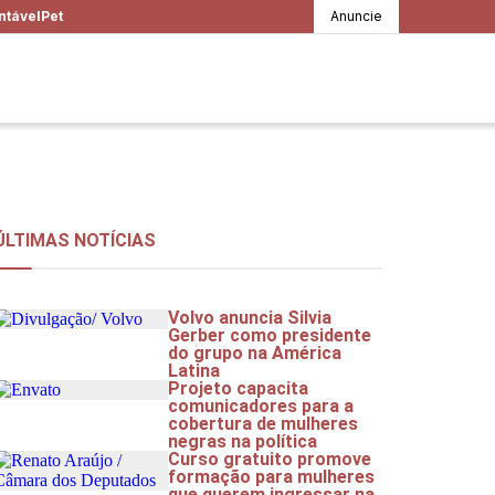
ntável
Pet
Anuncie