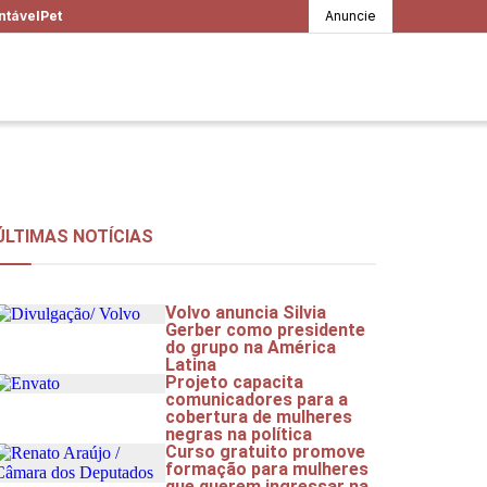
ntável
Pet
Anuncie