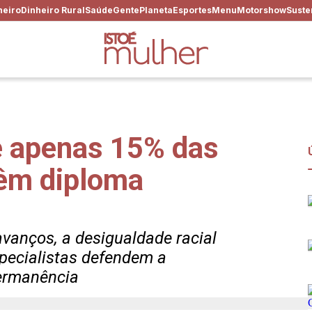
heiro
Dinheiro Rural
Saúde
Gente
Planeta
Esportes
Menu
Motorshow
Suste
e apenas 15% das
têm diploma
avanços, a desigualdade racial
pecialistas defendem a
permanência