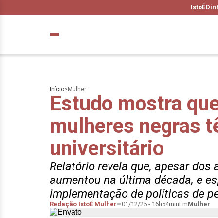
IstoÉ
Din
Início
>
Mulher
Estudo mostra qu
mulheres negras 
universitário
Relatório revela que, apesar dos 
aumentou na última década, e es
implementação de políticas de 
Redação IstoÉ Mulher
01/12/25 - 16h54min
Em
Mulher