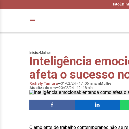
IstoÉ
Din
Início
>
Mulher
Inteligência emoc
afeta o sucesso no
Richely Tamura
01/02/24 - 17h06min
Em
Mulher
Atualizado em
20/02/24 - 12h18min
O ambiente de trabalho contemporâneo não se r