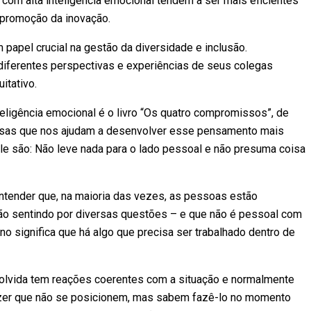
com alta inteligência emocional tendem a ser mais eficientes
 promoção da inovação.
apel crucial na gestão da diversidade e inclusão.
iferentes perspectivas e experiências de seus colegas
itativo.
eligência emocional é o livro “Os quatro compromissos”, de
erosas que nos ajudam a desenvolver esse pensamento mais
le são: Não leve nada para o lado pessoal e não presuma coisa
ender que, na maioria das vezes, as pessoas estão
tão sentindo por diversas questões – e que não é pessoal com
o significa que há algo que precisa ser trabalhado dentro de
volvida tem reações coerentes com a situação e normalmente
izer que não se posicionem, mas sabem fazê-lo no momento