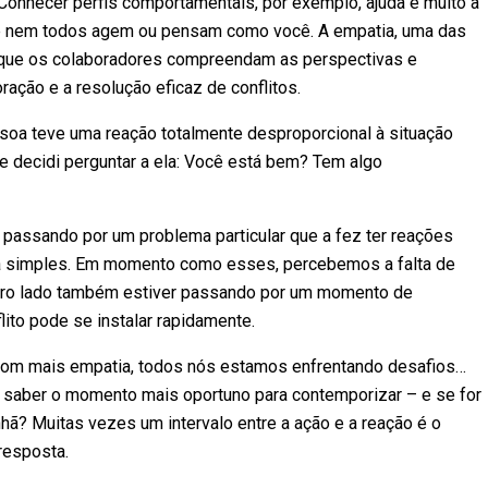
 Conhecer perfis comportamentais, por exemplo, ajuda e muito a
e nem todos agem ou pensam como você. A empatia, uma das
 que os colaboradores compreendam as perspectivas e
ção e a resolução eficaz de conflitos.
soa teve uma reação totalmente desproporcional à situação
e decidi perguntar a ela: Você está bem? Tem algo
passando por um problema particular que a fez ter reações
ca simples. Em momento como esses, percebemos a falta de
utro lado também estiver passando por um momento de
flito pode se instalar rapidamente.
om mais empatia, todos nós estamos enfrentando desafios…
saber o momento mais oportuno para contemporizar – e se for
ã? Muitas vezes um intervalo entre a ação e a reação é o
resposta.