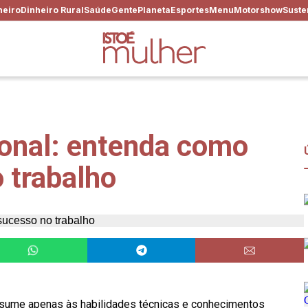
heiro
Dinheiro Rural
Saúde
Gente
Planeta
Esportes
Menu
Motorshow
Suste
ional: entenda como
 trabalho
esume apenas às habilidades técnicas e conhecimentos