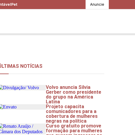
ntável
Pet
Anuncie