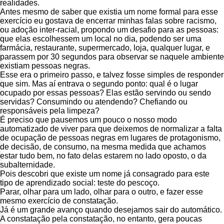
realidades.
Antes mesmo de saber que existia um nome formal para esse
exercício eu gostava de encerrar minhas falas sobre racismo,
ou adoção inter-racial, propondo um desafio para as pessoas:
que elas escolhessem um local no dia, podendo ser uma
farmácia, restaurante, supermercado, loja, qualquer lugar, e
parassem por 30 segundos para observar se naquele ambiente
existiam pessoas negras.
Esse era o primeiro passo, e talvez fosse simples de responder
que sim. Mas aí entrava o segundo ponto: qual é o lugar
ocupado por essas pessoas? Elas estão servindo ou sendo
servidas? Consumindo ou atendendo? Chefiando ou
responsáveis pela limpeza?
É preciso que pausemos um pouco o nosso modo
automatizado de viver para que deixemos de normalizar a falta
de ocupação de pessoas negras em lugares de protagonismo,
de decisão, de consumo, na mesma medida que achamos
estar tudo bem, no fato delas estarem no lado oposto, o da
subalternidade.
Pois descobri que existe um nome já consagrado para este
tipo de aprendizado social: teste do pescoço.
Parar, olhar para um lado, olhar para o outro, e fazer esse
mesmo exercício de constatação.
Já é um grande avanço quando desejamos sair do automático.
A constatação pela constatação, no entanto, gera poucas