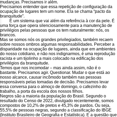
mudanças. Precisamos ir além.
Precisamos entender que essa repetição de configuração da
ocupação de lugares tem um nome. Ela se chama “pacto da
branquitude”.
É um sistema que vai além da referência à cor da pele. É
uma força que opera silenciosamente para a manutenção de
privilégios pelas pessoas que os tem naturalmente: nós, os
brancos.
Mas se somos nós os grandes privilegiados, também recaem
sobre nossos ombros algumas responsabilidades. Perceber a
disparidade na ocupação de lugares, ainda que em ambientes
do nosso cotidiano, e não nos indignarmos, é uma reprodução
racista e um tijolinho a mais colocado na edificação dos
privilégios da branquitude.
Temos que nos incomodar – mas ainda assim, não é o
bastante. Precisamos agir. Questionar. Mudar o que está ao
nosso alcance, causar incômodo também nas pessoas
responsáveis pelas tomadas de decisão. Precisamos levar
essa conversa para o almoço de domingo, o cafezinho do
trabalho, a porta da escola dos nossos filhos.
Negros são a maioria da população do Brasil. Segundo o
resultado do Censo de 2022, divulgado recentemente, somos
compostos de 10,2% de pretos e 45,3% de pardos. Ou seja,
55,5% de pessoas negras, segundo a classificação do IBGE
(Instituto Brasileiro de Geografia e Estatística). E a questão que