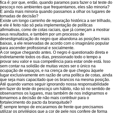
fica é: por que, então, quando paramos para fazer o tal teste do
pescoço nos ambientes que frequentamos, eles são minoria?
E ainda mais minoria quando passamos a olhar os lugares de
tomadas de decisão?
Existe um longo caminho de reparação histórica a ser trilhado,
e ele é feito não só pela implementação de políticas
afirmativas, como de cotas raciais, que já começam a mostrar
seus resultados, e também por um processo de
desestigmatização do negro que abandona as posições mais
baixas, a ele reservadas de acordo com o imaginário popular
para ascender profissional e socialmente.
A cor segue chegando antes. O negro é questionado direta e
indiretamente todos os dias, pressionado todo o tempo a
provar seu valor e sua competência para estar onde está. Isso
sem contar na solidão de muitas vezes ser o único na
ocupação de espaços, e na crença de que chegou àquele
lugar exclusivamente em razão de uma política de cotas, ainda
que seja mais capacitado que os brancos na mesma posição.
Até quando vamos seguir ignorando nossa responsabilidade
em fazer do teste do pescoço um hábito, não só no sentido de
observarmos os lugares, mas também de nos indignarmos e
tomarmos a decisão de não mais contribuir para o
fortalecimento do pacto da branquitude?
É sempre tempo de encararmos de frente que precisamos
utilizar os privilégios que a cor de pele nos confere de forma