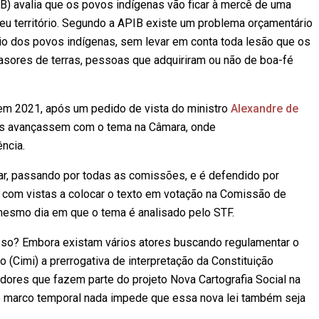
B) avalia que os povos indígenas vão ficar à mercê de uma
seu território. Segundo a APIB existe um problema orçamentário
rio dos povos indígenas, sem levar em conta toda lesão que os
asores de terras, pessoas que adquiriram ou não de boa-fé
em 2021, após um pedido de vista do ministro
Alexandre de
res avançassem com o tema na Câmara, onde
ncia.
lar, passando por todas as comissões, e é defendido por
ão com vistas a colocar o texto em votação na Comissão de
 mesmo dia em que o tema é analisado pelo STF.
esso? Embora existam vários atores buscando regulamentar o
 (Cimi) a prerrogativa de interpretação da Constituição
ores que fazem parte do projeto Nova Cartografia Social na
 o marco temporal nada impede que essa nova lei também seja