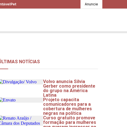
ntável
Pet
Anuncie