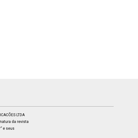
BLICACÕES LTDA
atura da revista
r” e seus