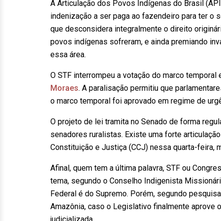
A Articulação dos Povos Indígenas do Brasil (API
indenização a ser paga ao fazendeiro para ter o 
que desconsidera integralmente o direito originá
povos indígenas sofreram, e ainda premiando inv
essa área.
O STF interrompeu a votação do marco temporal 
Moraes
. A paralisação permitiu que parlamenta
o marco temporal foi aprovado em regime de urgê
O projeto de lei tramita no Senado de forma regu
senadores ruralistas. Existe uma forte articulaç
Constituição e Justiça (CCJ) nessa quarta-feira,
Afinal, quem tem a última palavra, STF ou Congr
tema, segundo o Conselho Indigenista Missionário
Federal é do Supremo. Porém, segundo pesquisad
Amazônia, caso o Legislativo finalmente aprove
judicializada.