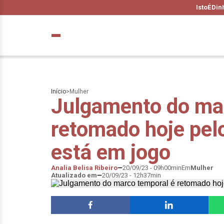
IstoÉ
Din
Início
>
Mulher
Julgamento do ma
retomado hoje pel
está em jogo
Analia Belisa Ribeiro
20/09/23 - 09h00min
Em
Mulher
Atualizado em
20/09/23 - 12h37min