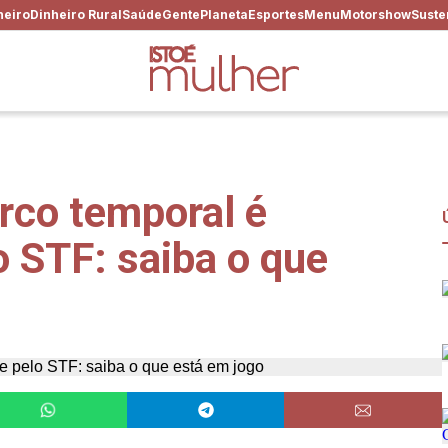
heiro
Dinheiro Rural
Saúde
Gente
Planeta
Esportes
Menu
Motorshow
Suste
rco temporal é
o STF: saiba o que