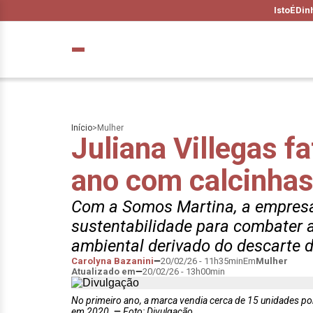
IstoÉ
Din
Início
>
Mulher
Juliana Villegas f
ano com calcinhas
Com a Somos Martina, a empresá
sustentabilidade para combater 
ambiental derivado do descarte d
Carolyna Bazanini
20/02/26 - 11h35min
Em
Mulher
Atualizado em
20/02/26 - 13h00min
No primeiro ano, a marca vendia cerca de 15 unidades 
em 2020.
Foto: Divulgação