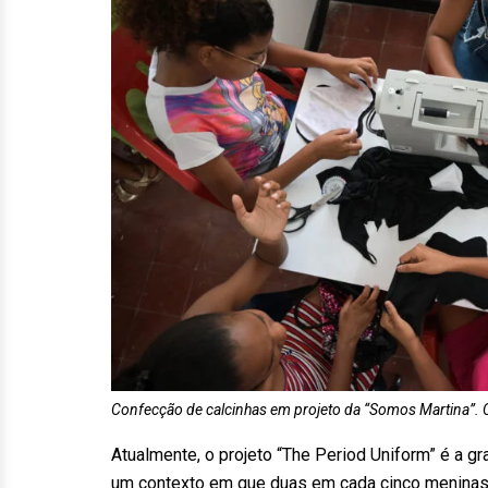
Confecção de calcinhas em projeto da “Somos Martina”. C
Atualmente, o projeto “The Period Uniform” é a g
um contexto em que duas em cada cinco meninas 