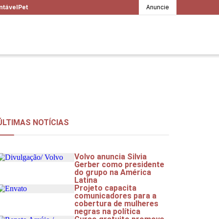
ntável
Pet
Anuncie