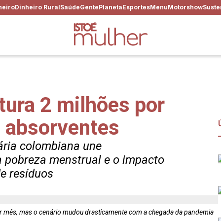
heiro
Dinheiro Rural
Saúde
Gente
Planeta
Esportes
Menu
Motorshow
Suste
atura 2 milhões por
 absorventes
ria colombiana une
a pobreza menstrual e o impacto
e resíduos
por mês, mas o cenário mudou drasticamente com a chegada da pandemia