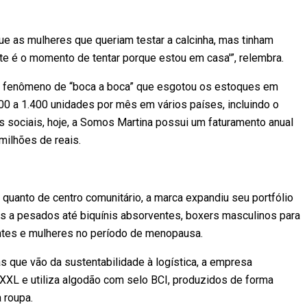
ue as mulheres que queriam testar a calcinha, mas tinham
te é o momento de tentar porque estou em casa'”, relembra.
m fenômeno de “boca a boca” que esgotou os estoques em
0 a 1.400 unidades por mês em vários países, incluindo o
s sociais, hoje, a Somos Martina possui um faturamento anual
milhões de reais.
 quanto de centro comunitário, a marca expandiu seu portfólio
ves a pesados até biquínis absorventes, boxers masculinos para
entes e mulheres no período de menopausa.
 que vão da sustentabilidade à logística, a empresa
XL e utiliza algodão com selo BCI, produzidos de forma
a roupa.