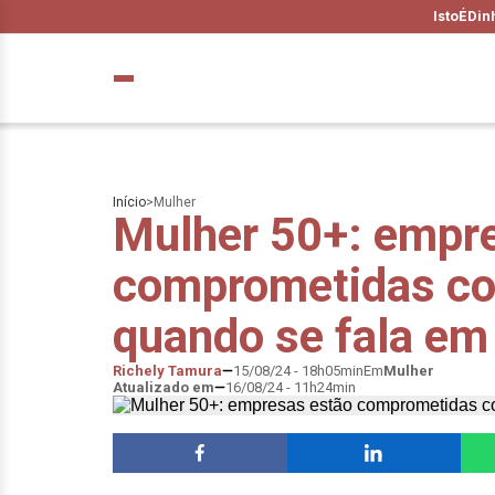
IstoÉ
Din
Início
>
Mulher
Mulher 50+: empr
comprometidas co
quando se fala em
Richely Tamura
15/08/24 - 18h05min
Em
Mulher
Atualizado em
16/08/24 - 11h24min