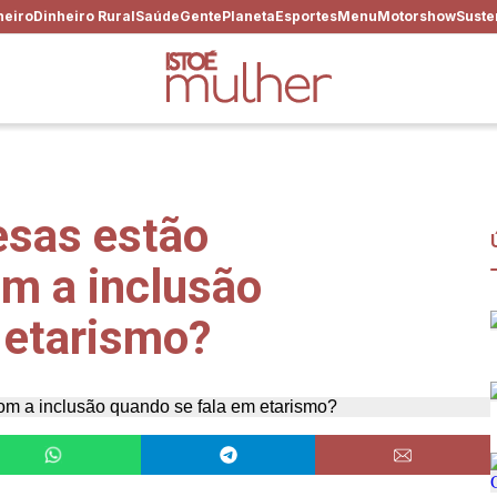
heiro
Dinheiro Rural
Saúde
Gente
Planeta
Esportes
Menu
Motorshow
Suste
esas estão
m a inclusão
 etarismo?