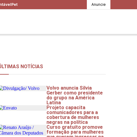
ntável
Pet
Anuncie