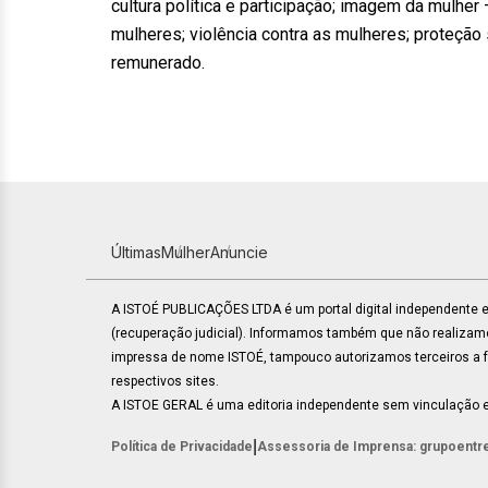
cultura política e participação; imagem da mulhe
mulheres; violência contra as mulheres; proteção 
remunerado.
Últimas
Mulher
Anuncie
A ISTOÉ PUBLICAÇÕES LTDA é um portal digital independente
(recuperação judicial). Informamos também que não realiza
impressa de nome ISTOÉ, tampouco autorizamos terceiros a faz
respectivos sites.
A ISTOE GERAL é uma editoria independente sem vinculação e
|
Política de Privacidade
Assessoria de Imprensa: grupoentr