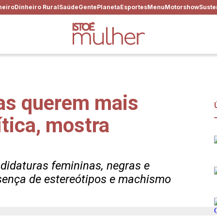
heiro
Dinheiro Rural
Saúde
Gente
Planeta
Esportes
Menu
Motorshow
Suste
ras querem mais
ítica, mostra
ndidaturas femininas, negras e
sença de estereótipos e machismo