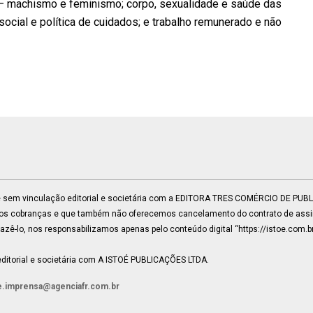
r – machismo e feminismo; corpo, sexualidade e saúde das
social e política de cuidados; e trabalho remunerado e não
 e sem vinculação editorial e societária com a EDITORA TRES COMÉRCIO DE PU
mos cobranças e que também não oferecemos cancelamento do contrato de assin
ê-lo, nos responsabilizamos apenas pelo conteúdo digital “https://istoe.com.b
ditorial e societária com A ISTOÉ PUBLICAÇÕES LTDA.
e.imprensa@agenciafr.com.br