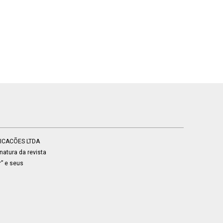
BLICACÕES LTDA
atura da revista
r” e seus