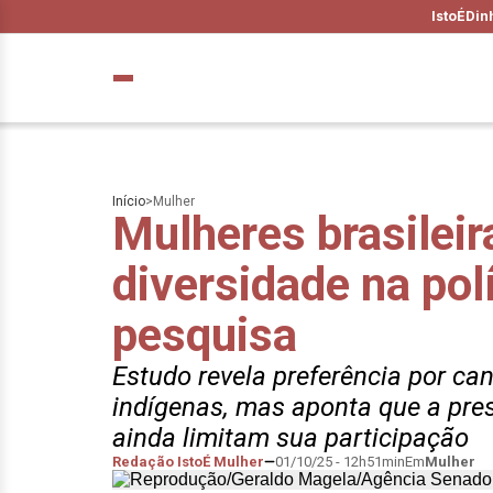
IstoÉ
Din
Início
>
Mulher
Mulheres brasilei
diversidade na pol
pesquisa
Estudo revela preferência por ca
indígenas, mas aponta que a pre
ainda limitam sua participação
Redação IstoÉ Mulher
01/10/25 - 12h51min
Em
Mulher