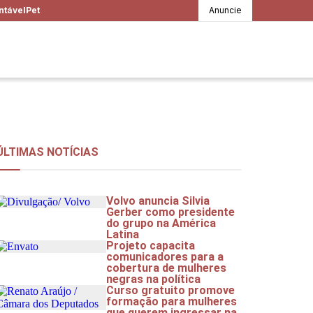
ntável
Pet
Anuncie