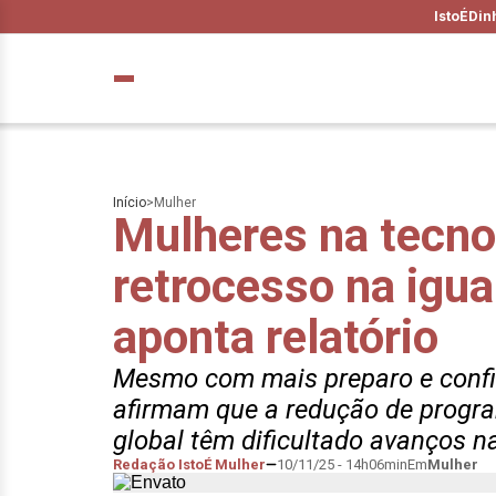
IstoÉ
Din
Início
>
Mulher
Mulheres na tecno
retrocesso na igua
aponta relatório
Mesmo com mais preparo e confian
afirmam que a redução de progra
global têm dificultado avanços n
Redação IstoÉ Mulher
10/11/25 - 14h06min
Em
Mulher