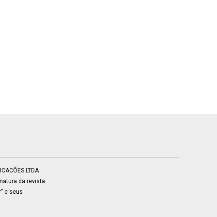
BLICACÕES LTDA
atura da revista
r” e seus