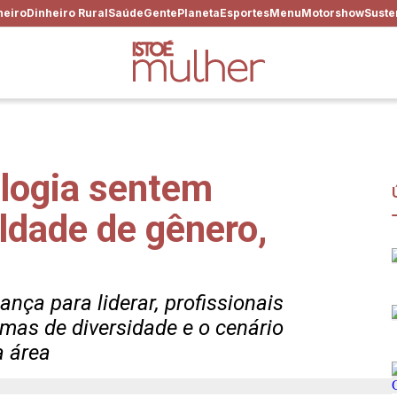
heiro
Dinheiro Rural
Saúde
Gente
Planeta
Esportes
Menu
Motorshow
Suste
logia sentem
ldade de gênero,
ça para liderar, profissionais
mas de diversidade e o cenário
a área