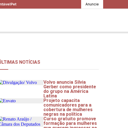
ntável
Pet
Anuncie