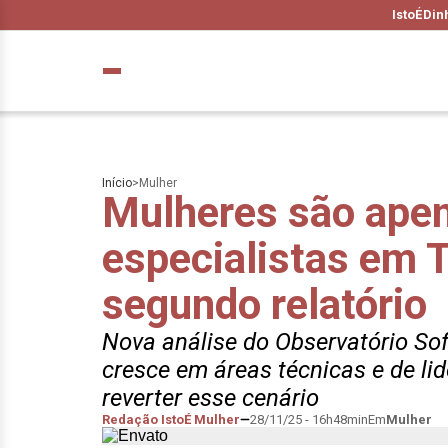
IstoÉ
Din
Início
>
Mulher
Mulheres são ape
especialistas em TI
segundo relatório
Nova análise do Observatório So
cresce em áreas técnicas e de l
reverter esse cenário
Redação IstoÉ Mulher
28/11/25 - 16h48min
Em
Mulher