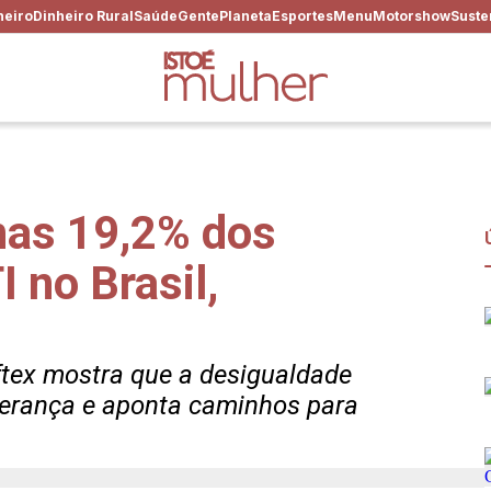
heiro
Dinheiro Rural
Saúde
Gente
Planeta
Esportes
Menu
Motorshow
Suste
nas 19,2% dos
 no Brasil,
ftex mostra que a desigualdade
iderança e aponta caminhos para