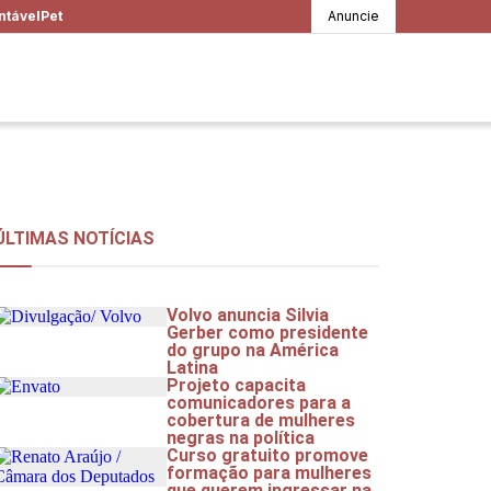
ntável
Pet
Anuncie