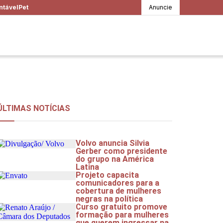
ntável
Pet
Anuncie