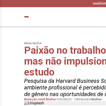
IstoÉ
Din
Início
>
Mulher
Paixão no trabalh
mas não impulsion
estudo
Pesquisa da Harvard Business S
ambiente profissional é percebido
de gênero nas oportunidades de 
Redação IstoÉ Mulher
30/06/25 - 14h35min
Em
Mulher