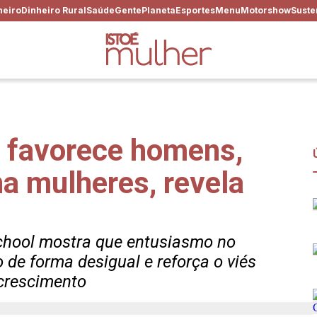
heiro
Dinheiro Rural
Saúde
Gente
Planeta
Esportes
Menu
Motorshow
Suste
o favorece homens,
a mulheres, revela
chool mostra que entusiasmo no
 de forma desigual e reforça o viés
crescimento