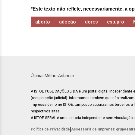
*Este texto não reflete, necessariamente, a op
aborto
adoção
dores
estupro
Últimas
Mulher
Anuncie
A ISTOÉ PUBLICAÇÕES LTDA é um portal digital independente
(recuperação judicial). Informamos também que não realiza
impressa de nome ISTOÉ, tampouco autorizamos terceiros a faz
respectivos sites.
A ISTOE GERAL é uma editoria independente sem vinculação e
|
Política de Privacidade
Assessoria de Imprensa: grupoentr