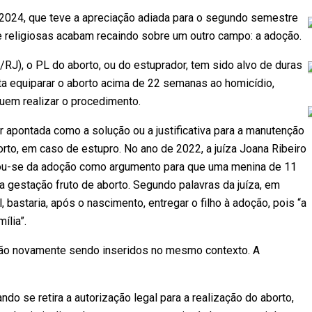
2024, que teve a apreciação adiada para o segundo semestre
e religiosas acabam recaindo sobre um outro campo: a adoção.
RJ), o PL do aborto, ou do estuprador, tem sido alvo de duras
ta equiparar o aborto acima de 22 semanas ao homicídio,
uem realizar o procedimento.
 apontada como a solução ou a justificativa para a manutenção
rto, em caso de estupro. No ano de 2022, a juíza Joana Ribeiro
izou-se da adoção como argumento para que uma menina de 11
 a gestação fruto de aborto. Segundo palavras da juíza, em
 bastaria, após o nascimento, entregar o filho à adoção, pois “a
ília”.
tão novamente sendo inseridos no mesmo contexto. A
do se retira a autorização legal para a realização do aborto,