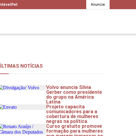
ntável
Pet
Anuncie