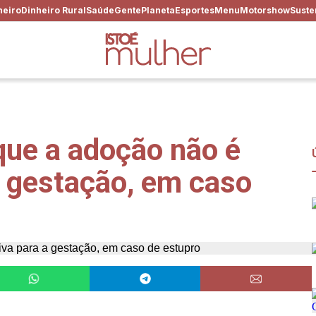
heiro
Dinheiro Rural
Saúde
Gente
Planeta
Esportes
Menu
Motorshow
Suste
que a adoção não é
 a gestação, em caso