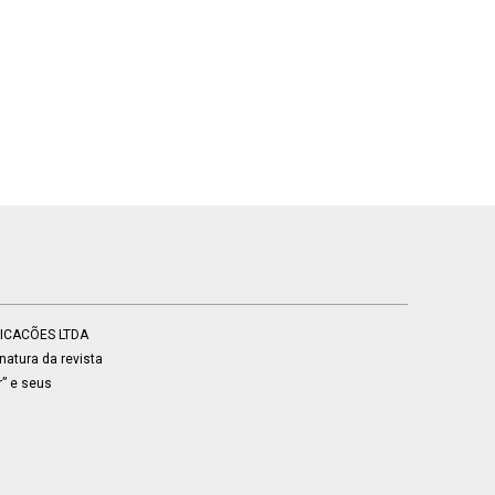
BLICACÕES LTDA
atura da revista
r” e seus