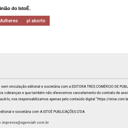
inião do IstoÉ.
Mulheres
pl aborto
 e sem vinculação editorial e societária com a EDITORA TRES COMÉRCIO DE PU
mos cobranças e que também não oferecemos cancelamento do contrato de assin
ê-lo, nos responsabilizamos apenas pelo conteúdo digital “https://istoe.com.b
ditorial e societária com A ISTOÉ PUBLICAÇÕES LTDA.
e.imprensa@agenciafr.com.br