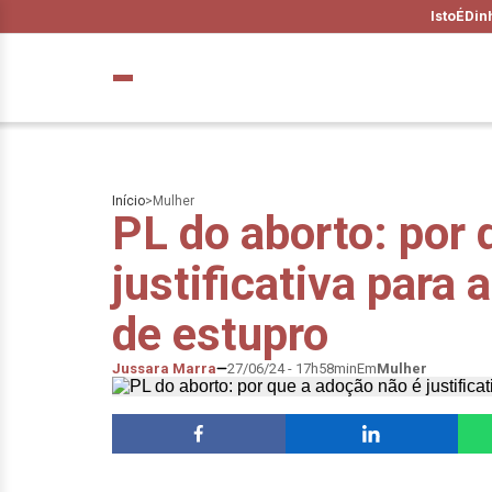
IstoÉ
Din
Início
>
Mulher
PL do aborto: por 
justificativa para
de estupro
Jussara Marra
27/06/24 - 17h58min
Em
Mulher