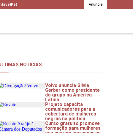
ntável
Pet
Anuncie