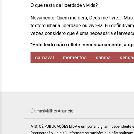
O que resta da liberdade vivida?
Novamente: Quem me dera, Deus me livre… Mas n
testemunhar a liberdade ou vivê-la. Eu definitiva
vezes considero que é uma necessária efervescên
*Este texto não reflete, necessariamente, a op
carnaval
momentos
samba
sensa
Últimas
Mulher
Anuncie
A ISTOÉ PUBLICAÇÕES LTDA é um portal digital independente
(recuperação judicial). Informamos também que não realiza