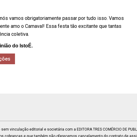
ós vamos obrigatoriamente passar por tudo isso. Vamos
mente amo o Carnaval! Essa festa tão excitante que tantas
cia coletiva.
inião do IstoÉ.
ções
 e sem vinculação editorial e societária com a EDITORA TRES COMÉRCIO DE PU
mos cobranças e que também não oferecemos cancelamento do contrato de assin