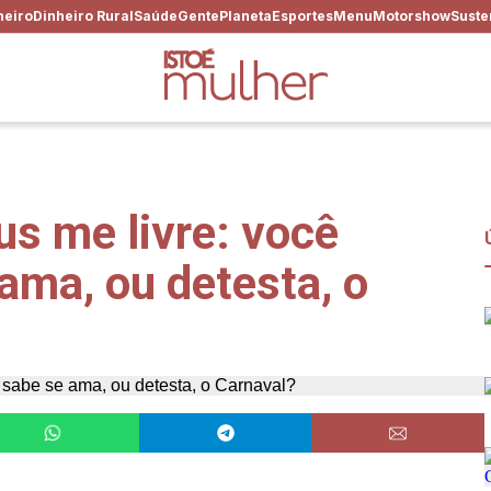
heiro
Dinheiro Rural
Saúde
Gente
Planeta
Esportes
Menu
Motorshow
Suste
s me livre: você
ama, ou detesta, o