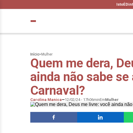
IstoÉ
Din
Início
>
Mulher
Quem me dera, Deu
ainda não sabe se 
Carnaval?
Carolina Manica
12/02/24 - 17h06min
Em
Mulher