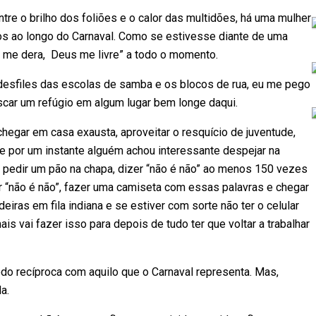
ntre o brilho dos foliões e o calor das multidões, há uma mulher
os ao longo do Carnaval. Como se estivesse diante de uma
 me dera, Deus me livre” a todo o momento.
desfiles das escolas de samba e os blocos de rua, eu me pego
scar um refúgio em algum lugar bem longe daqui.
chegar em casa exausta, aproveitar o resquício de juventude,
e por um instante alguém achou interessante despejar na
ao pedir um pão na chapa, dizer “não é não” ao menos 150 vezes
r “não é não”, fazer uma camiseta com essas palavras e chegar
eiras em fila indiana e se estiver com sorte não ter o celular
is vai fazer isso para depois de tudo ter que voltar a trabalhar
do recíproca com aquilo que o Carnaval representa. Mas,
a.