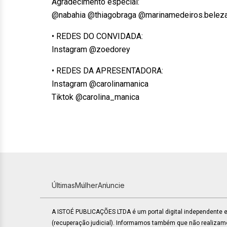
Agradecimento especial:
@nabahia @thiagobraga @marinamedeiros.belez
• REDES DO CONVIDADA:
Instagram @zoedorey
• REDES DA APRESENTADORA:
Instagram @carolinamanica
Tiktok @carolina_manica
Últimas
Mulher
Anuncie
A ISTOÉ PUBLICAÇÕES LTDA é um portal digital independente
(recuperação judicial). Informamos também que não realiza