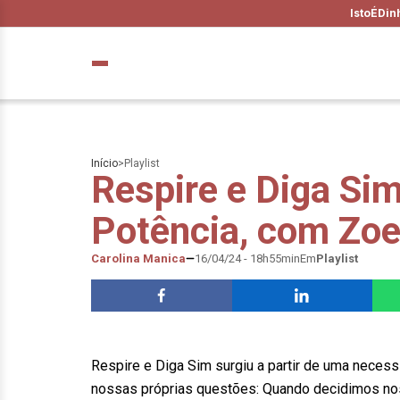
IstoÉ
Din
Início
>
Playlist
Respire e Diga Si
Potência, com Zoe
Carolina Manica
16/04/24 - 18h55min
Em
Playlist
Respire e Diga Sim surgiu a partir de uma neces
nossas próprias questões: Quando decidimos no