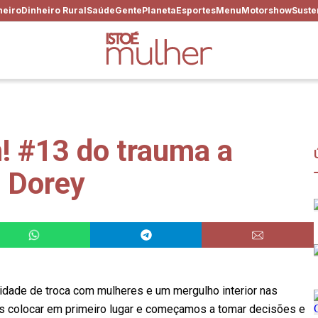
heiro
Dinheiro Rural
Saúde
Gente
Planeta
Esportes
Menu
Motorshow
Suste
m! #13 do trauma a
 Dorey
sidade de troca com mulheres e um mergulho interior nas
s colocar em primeiro lugar e começamos a tomar decisões e