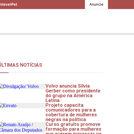
ntável
Pet
Anuncie