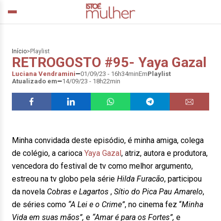
Início
>
Playlist
RETROGOSTO #95- Yaya Gazal
Luciana Vendramini
01/09/23 - 16h34min
Em
Playlist
Atualizado em
14/09/23 - 18h22min
Minha convidada deste episódio, é minha amiga, colega
de colégio, a carioca
Yaya Gazal
, atriz, autora e produtora,
vencedora do festival de tv como melhor argumento,
estreou na tv globo pela série
Hilda Furacão
, participou
da novela
Cobras e Lagartos
,
Sítio do Pica Pau Amarelo
,
de séries como
“A Lei e o Crime”
, no cinema fez “
Minha
Vida em suas mãos”,
e
“Amar é para os Fortes”,
e