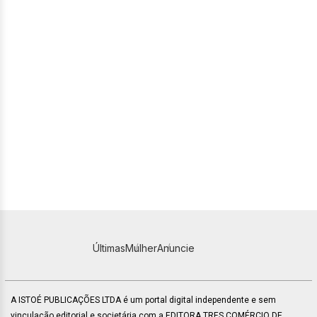
Últimas
Mulher
Anuncie
A ISTOÉ PUBLICAÇÕES LTDA é um portal digital independente e sem
vinculação editorial e societária com a EDITORA TRES COMÉRCIO DE