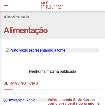
Relatório da ONU: 8,4
Início
>
Alimentação
milhões de brasileiros
Alimentação
passaram fome entre
2021 e 2023
Nenhuma matéria publicada