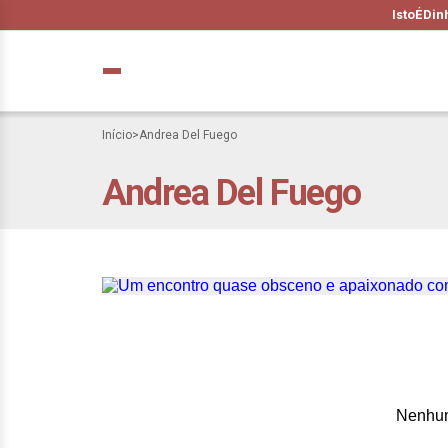
IstoÉ
Din
Início
>
Andrea Del Fuego
Andrea Del Fuego
Um encontro quas
Andrea Del Fuego
Nenhum