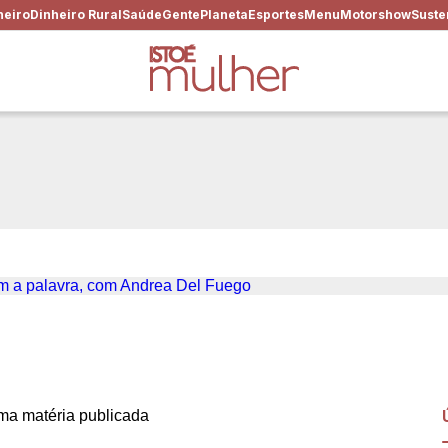
heiro
Dinheiro Rural
Saúde
Gente
Planeta
Esportes
Menu
Motorshow
Suste
e obsceno e apaixonado co
a matéria publicada