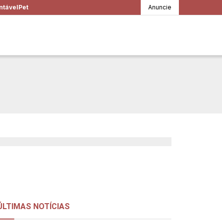
ntável
Pet
Anuncie
m a palavra, com