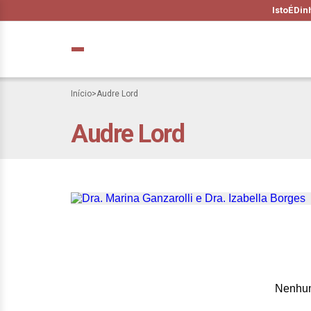
IstoÉ
Din
Início
>
Audre Lord
Audre Lord
A pauta feminina
definem lideranç
Nenhum