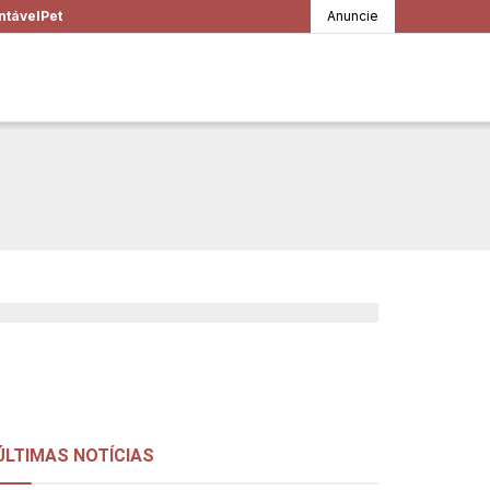
ntável
Pet
Anuncie
os encontros que