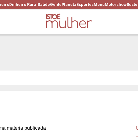
heiro
Dinheiro Rural
Saúde
Gente
Planeta
Esportes
Menu
Motorshow
Suste
 mudou: do chá das cinco a
as
a matéria publicada