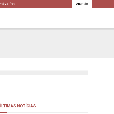
ntável
Pet
Anuncie
os e verdades da