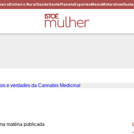
heiro
Dinheiro Rural
Saúde
Gente
Planeta
Esportes
Menu
Motorshow
Suste
– Anna Vieira sobre os mit
al
a matéria publicada