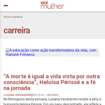
Início
>
carreira
carreira
A educação como ação
transformadora da vida,
com Hariane Fonseca
“A morte é igual a vida vista por outra
consciência”, Heloísa Périssé e a fé
na jornada
LUCIANA VENDRAMINI
23/10/24 - 18H05MIN
No Retrogosto desta semana, Luciana Vendramini recebe a atriz e
humorista Heloisa Périssé. Em um papo descontraído, ela reflete a