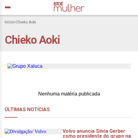
Conheça o Desert Women
Summit, evento com Luiza
Início
>
Chieko Aoki
Trajano, Chieko Aoki e
Chieko Aoki
Nina Silva como
palestrantes
Nenhuma matéria publicada