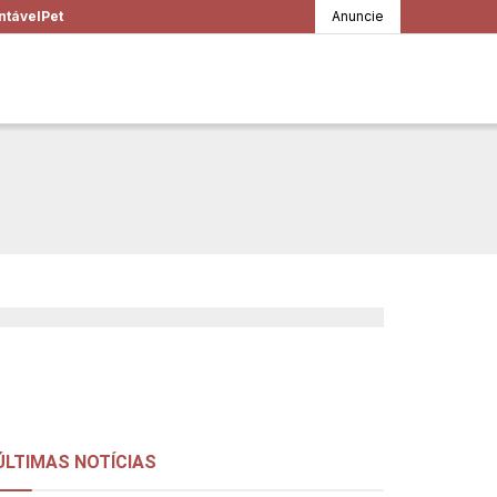
ntável
Pet
Anuncie
público nas
a