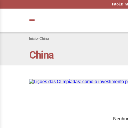
IstoÉ
Din
Início
>
China
China
Lições das Olimp
mulheres fez da 
Nenhum