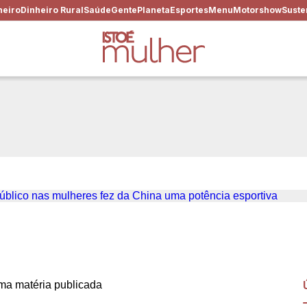
heiro
Dinheiro Rural
Saúde
Gente
Planeta
Esportes
Menu
Motorshow
Suste
íadas: como o investimento 
China uma potência esportiv
a matéria publicada