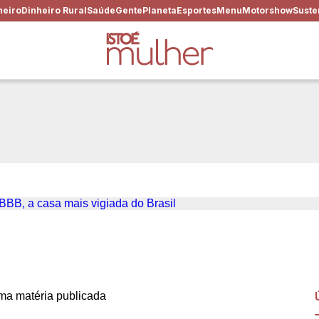
heiro
Dinheiro Rural
Saúde
Gente
Planeta
Esportes
Menu
Motorshow
Suste
 72 dias de confinamento no
rasil
a matéria publicada