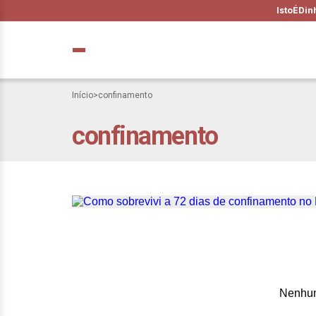
IstoÉ
Din
Início
>
confinamento
confinamento
Como sobrevivi a
mais vigiada do B
Nenhum