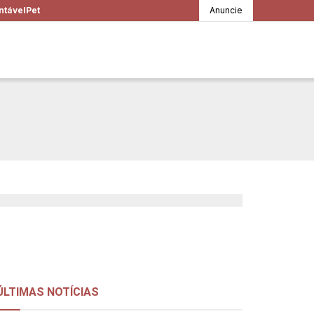
ntável
Pet
Anuncie
 BBB, a casa