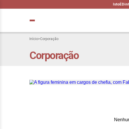
IstoÉ
Din
Início
>
Corporação
Corporação
A figura feminina
Nenhum