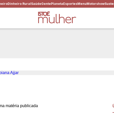
heiro
Dinheiro Rural
Saúde
Gente
Planeta
Esportes
Menu
Motorshow
Suste
 em cargos de chefia, com F
a matéria publicada