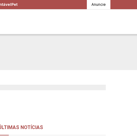
ntável
Pet
Anuncie
abiana Ajjar