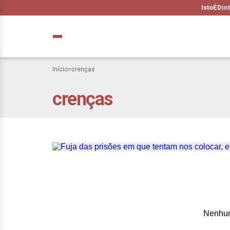
IstoÉ
Din
Início
>
crenças
crenças
Fuja das prisões
como crenças lim
Nenhum