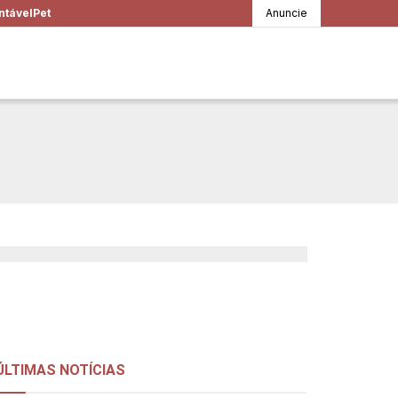
ntável
Pet
Anuncie
 e que assumimos