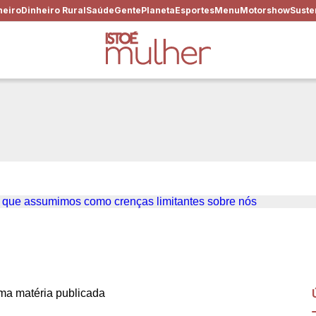
heiro
Dinheiro Rural
Saúde
Gente
Planeta
Esportes
Menu
Motorshow
Suste
 em que tentam nos colocar,
itantes sobre nós
a matéria publicada