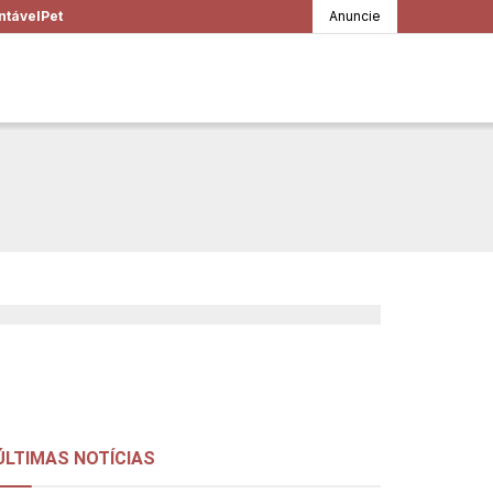
ntável
Pet
Anuncie
, e ainda mais