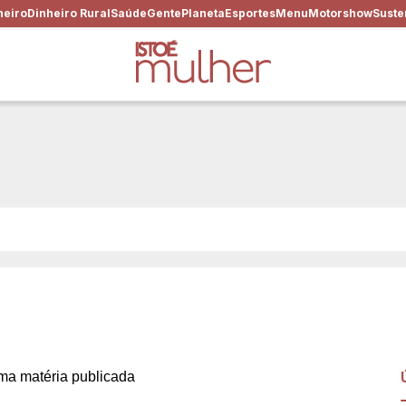
heiro
Dinheiro Rural
Saúde
Gente
Planeta
Esportes
Menu
Motorshow
Suste
m, quantas vezes for preciso
a matéria publicada