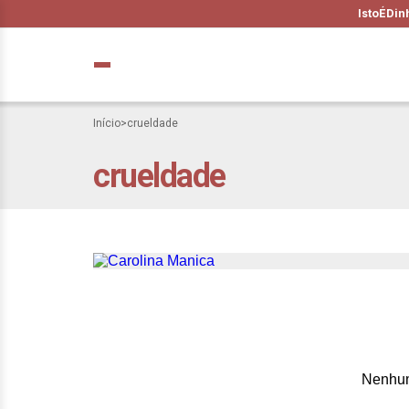
IstoÉ
Din
Início
>
crueldade
crueldade
Respira e diga si
agora
Nenhum