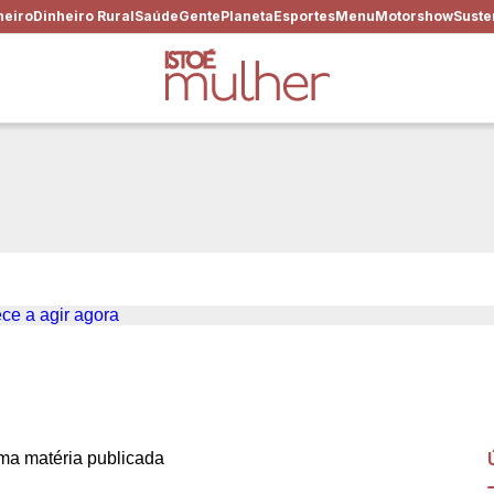
heiro
Dinheiro Rural
Saúde
Gente
Planeta
Esportes
Menu
Motorshow
Suste
m 13º salário melhor? Come
a matéria publicada