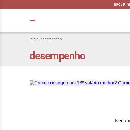
IstoÉ
Din
Início
>
desempenho
desempenho
Como conseguir u
Nenhum