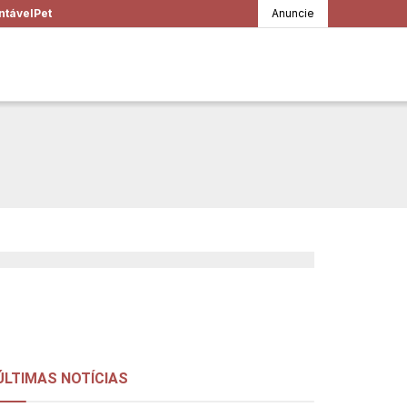
ntável
Pet
Anuncie
ce a agir agora