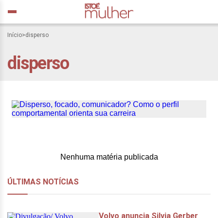
Início
>
disperso
disperso
Como identificar seu
perfil e as chances de
crescer na carreira
Nenhuma matéria publicada