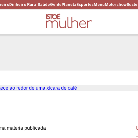
heiro
Dinheiro Rural
Saúde
Gente
Planeta
Esportes
Menu
Motorshow
Suste
m! #10 É incrível o que acon
fé
a matéria publicada