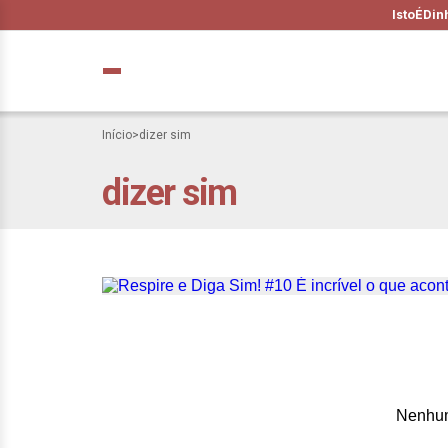
IstoÉ
Din
Início
>
dizer sim
dizer sim
Respire e Diga Si
uma xícara de ca
Nenhum