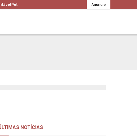
ntável
Pet
Anuncie
tece ao redor de