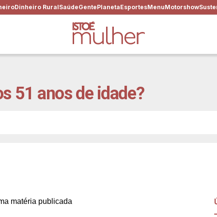
heiro
Dinheiro Rural
Saúde
Gente
Planeta
Esportes
Menu
Motorshow
Suste
os 51 anos de idade?
0 anos? Sim, é possível, sa
a matéria publicada