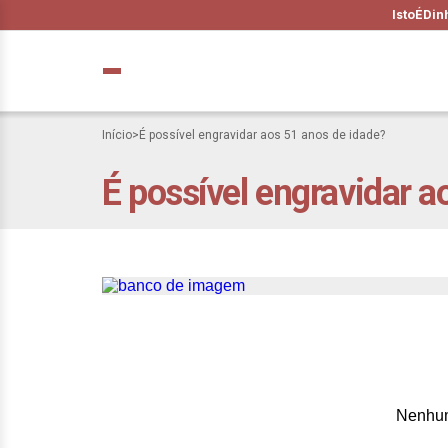
IstoÉ
Din
Início
>
É possível engravidar aos 51 anos de idade?
É possível engravidar a
Gravidez até os 5
Nenhum