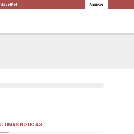
ntável
Pet
Anuncie
iba como