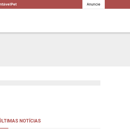
ntável
Pet
Anuncie
inino e na nova