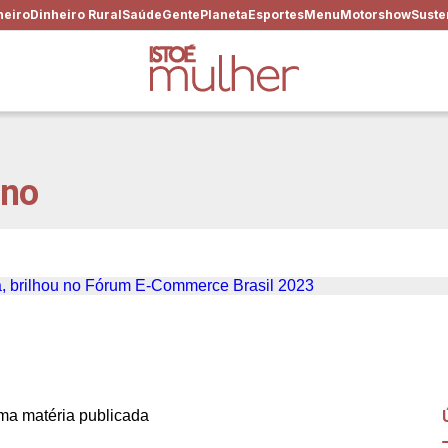
heiro
Dinheiro Rural
Saúde
Gente
Planeta
Esportes
Menu
Motorshow
Suste
ino
logia no empoderamento fem
a matéria publicada