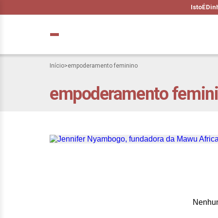
IstoÉ
Din
Início
>
empoderamento feminino
empoderamento femin
O papel da tecno
economia
Nenhum