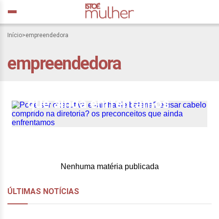
Pode ser executiva e
Início
>
empreendedora
rainha de bateria? e usar
empreendedora
cabelo comprido na
diretoria? os preconceitos
que ainda enfrentamos
Nenhuma matéria publicada