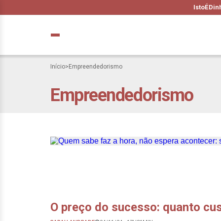
IstoÉ
Din
Início
>
Empreendedorismo
Empreendedorismo
Quem sabe faz a 
agendar seu suce
O preço do sucesso: quanto cus