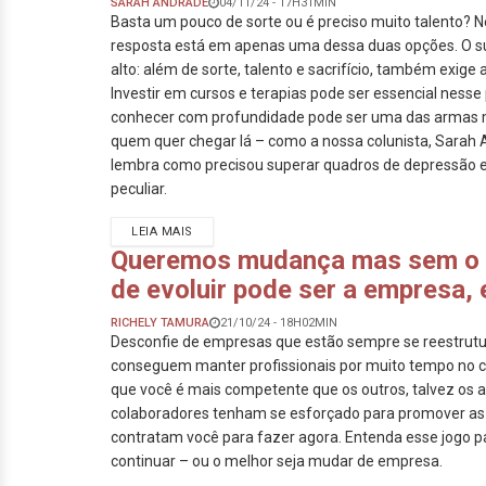
SARAH ANDRADE
04/11/24 - 17H31MIN
Basta um pouco de sorte ou é preciso muito talento?
resposta está em apenas uma dessa duas opções. O s
alto: além de sorte, talento e sacrifício, também exig
Investir em cursos e terapias pode ser essencial nesse
conhecer com profundidade pode ser uma das armas m
quem quer chegar lá – como a nossa colunista, Sarah 
lembra como precisou superar quadros de depressão 
peculiar.
LEIA MAIS
Queremos mudança mas sem o i
de evoluir pode ser a empresa,
RICHELY TAMURA
21/10/24 - 18H02MIN
Desconfie de empresas que estão sempre se reestrut
conseguem manter profissionais por muito tempo no 
que você é mais competente que os outros, talvez os a
colaboradores tenham se esforçado para promover a
contratam você para fazer agora. Entenda esse jogo pa
continuar – ou o melhor seja mudar de empresa.