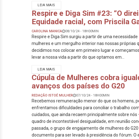
LEIA MAIS
Respire e Diga Sim #23: “O direi
Equidade racial, com Priscila 
CAROLINA MANICA
08/10/24 - 18H00MIN
Respire e Diga Sim surgiu a partir de uma necessidade
mulheres e um mergulho interior nas nossas próprias
decidimos nos colocar em primeiro lugar e começamos
levar a nossa vida a partir do que optamos em...
LEIA MAIS
Cúpula de Mulheres cobra igual
avanços dos países do G20
REDAÇÃO ISTOÉ MULHER
07/10/24 - 18H00MIN
Recebemos remuneração menor do que os homens, p
enfrentamos dificuldades para conciliar o trabalho co
cuidados, que ainda recaem principalmente sobre nós
quadro de incontestável desigualdade, em reunião co
passada, o grupo de engajamento de mulheres do G20
documento para ser levado à presidência do fórum. O 