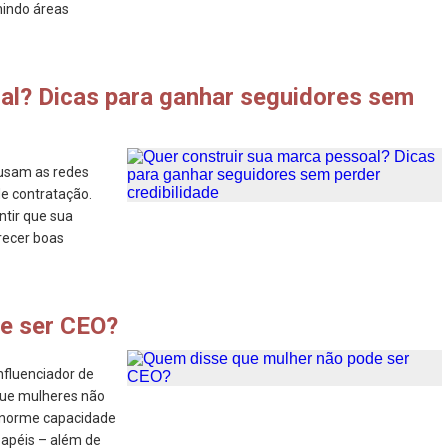
nindo áreas
al? Dicas para ganhar seguidores sem
usam as redes
de contratação.
ntir que sua
erecer boas
e ser CEO?
nfluenciador de
que mulheres não
 enorme capacidade
 papéis – além de