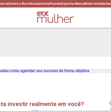
heiro
Dinheiro Rural
Saúde
Gente
Planeta
Esportes
Menu
Motorshow
Suste
hora, não espera acontecer:
sso de forma objetiva
ta investir realmente em você?