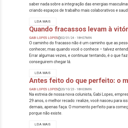
saber nada sobre a integração das energias masculina
criando espaços de trabalho mais colaborativos e saud
LEIA MAIS
Quando fracassos levam à vitór
GABI LOPES LOPES
02/01/24 - 18H07MIN
O caminho do fracasso não é um caminho que as pes
conhecer, mas quando você o conhece – talvez entenda
Errar algumas vezes, e continuar tentando, é o que fa
conseguirem chegar lá.
LEIA MAIS
Antes feito do que perfeito: o
GABI LOPES LOPES
20/10/23 - 18H03MIN
Na estreia de nossa nova colunista, Gabi Lopes, empre
29 anos, o melhor recado: realize, você nasceu para is
demais, apenas faça. O momento perfeito para come
porque não existe.
LEIA MAIS