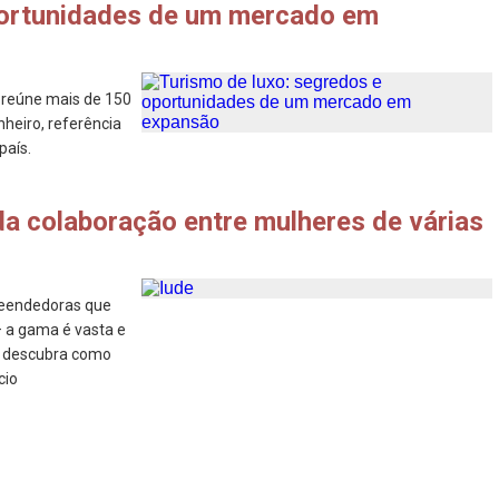
portunidades de um mercado em
 reúne mais de 150
heiro, referência
país.
da colaboração entre mulheres de várias
reendedoras que
– a gama é vasta e
e descubra como
cio