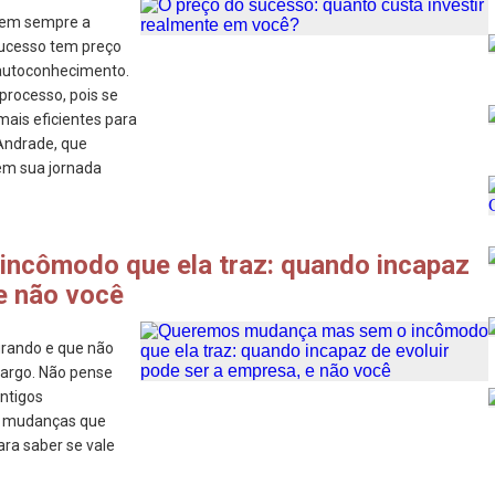
 Nem sempre a
ucesso tem preço
e autoconhecimento.
 processo, pois se
ais eficientes para
Andrade, que
em sua jornada
ncômodo que ela traz: quando incapaz
 e não você
urando e que não
cargo. Não pense
ntigos
s mudanças que
ra saber se vale