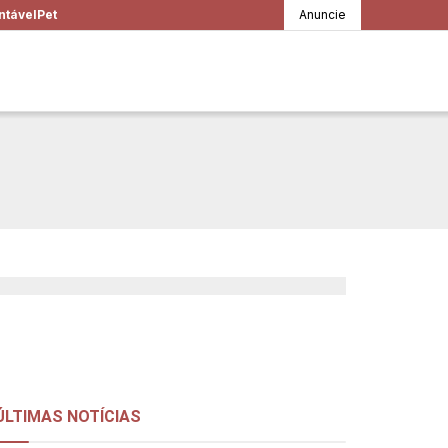
ntável
Pet
Anuncie
 saiba como