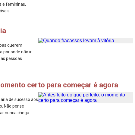
s e femininas,
áveis.
ia
soas querem
 por onde não ir.
z as pessoas
 momento certo para começar é agora
sária de sucesso aos
so. Não pense
çar nunca chega