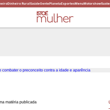
heiro
Dinheiro Rural
Saúde
Gente
Planeta
Esportes
Menu
Motorshow
Suste
ovo racismo: por que é urge
a a idade e aparência
a matéria publicada