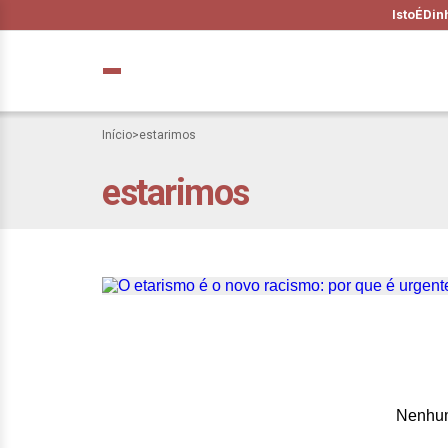
IstoÉ
Din
Início
>
estarimos
estarimos
O etarismo é o n
preconceito contr
Nenhum