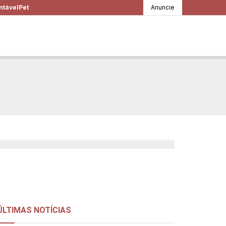
ntável
Pet
Anuncie
nte combater o