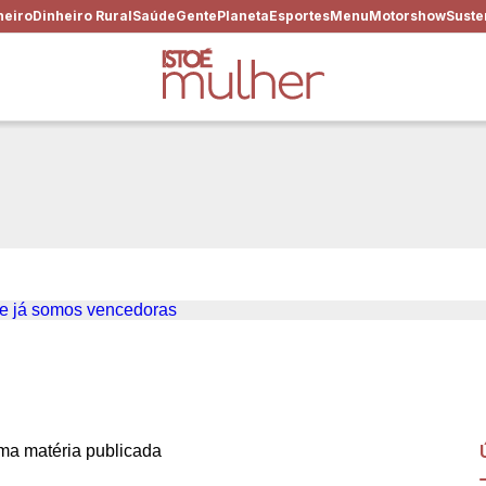
heiro
Dinheiro Rural
Saúde
Gente
Planeta
Esportes
Menu
Motorshow
Suste
o Brasil: a história revela 
a matéria publicada