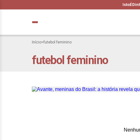
IstoÉ
Din
Início
>
futebol feminino
futebol feminino
Avante, meninas d
vencedoras
Nenhum