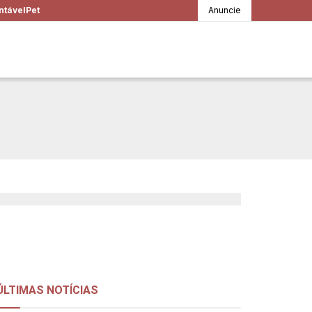
ntável
Pet
Anuncie
que já somos