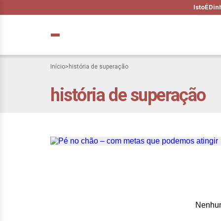
IstoÉ
Din
Início
>
história de superação
história de superação
De menina introve
dentro da fragili
Nenhum