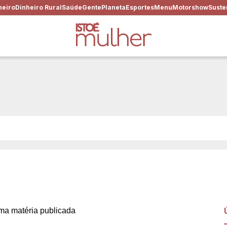
heiro
Dinheiro Rural
Saúde
Gente
Planeta
Esportes
Menu
Motorshow
Suste
rtida a influencer, como bu
dade
a matéria publicada