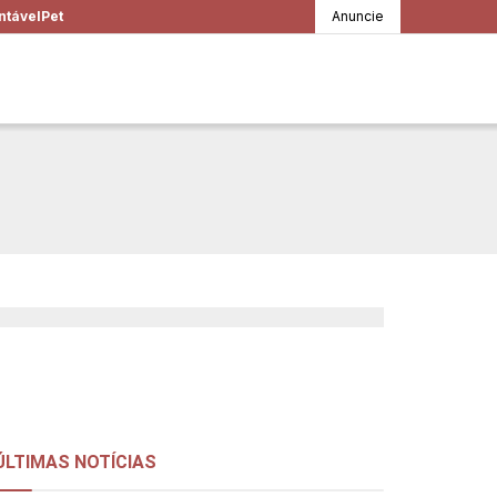
ntável
Pet
Anuncie
scar a força