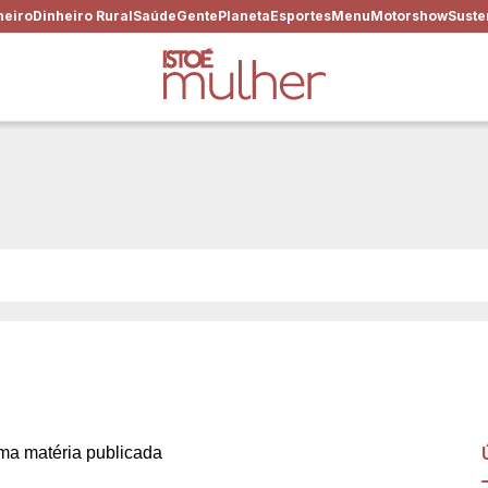
heiro
Dinheiro Rural
Saúde
Gente
Planeta
Esportes
Menu
Motorshow
Suste
gostosa que é: os alimentos
a matéria publicada