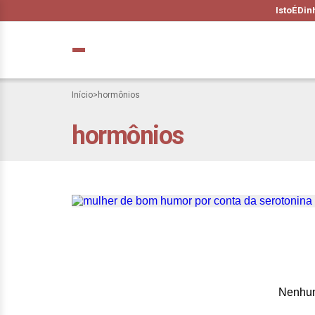
IstoÉ
Din
Início
>
hormônios
hormônios
Serotonina, que 
humor
Nenhum