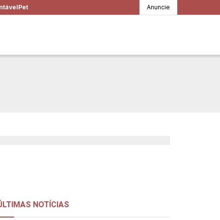
ntável
Pet
Anuncie
 que elevam nosso