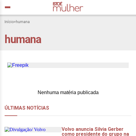
Mesmo as heroínas
Início
>
humana
precisam pendurar a
humana
capa: sem culpa, assuma,
você é humana
Nenhuma matéria publicada